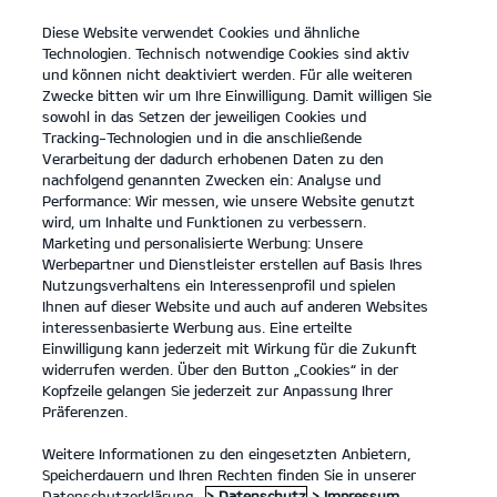
Diese Website verwendet Cookies und ähnliche
open
Technologien. Technisch notwendige Cookies sind aktiv
menu
und können nicht deaktiviert werden. Für alle weiteren
KONTAKT
Zwecke bitten wir um Ihre Einwilligung. Damit willigen Sie
sowohl in das Setzen der jeweiligen Cookies und
Tracking-Technologien und in die anschließende
...
ERSATZTEILE
Verarbeitung der dadurch erhobenen Daten zu den
nachfolgend genannten Zwecken ein: Analyse und
Performance: Wir messen, wie unsere Website genutzt
KIA ERSATZTEILE
wird, um Inhalte und Funktionen zu verbessern.
Marketing und personalisierte Werbung: Unsere
Werbepartner und Dienstleister erstellen auf Basis Ihres
Nutzungsverhaltens ein Interessenprofil und spielen
Ihnen auf dieser Website und auch auf anderen Websites
interessenbasierte Werbung aus. Eine erteilte
Einwilligung kann jederzeit mit Wirkung für die Zukunft
widerrufen werden. Über den Button „Cookies“ in der
Kia EV6 GT Elektromotor, 430 kW, AWD
(Strom/Reduktionsgetriebe);
Kopfzeile gelangen Sie jederzeit zur Anpassung Ihrer
430 kW (585 PS): Stromverbrauch kombiniert 20,6 kWh/100 km; CO₂-
Präferenzen.
Emissionen kombiniert 0 g/km; CO₂-Klasse A. Bis zu 424 km Reichweite.
1
Weitere Informationen zu den eingesetzten Anbietern,
Speicherdauern und Ihren Rechten finden Sie in unserer
Ersatzteile
Datenschutzerklärung.
> Datenschutz
> Impressum