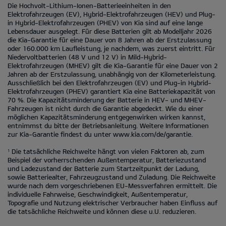
Die Hochvolt-Lithium-Ionen-Batterieeinheiten in den
Elektrofahrzeugen (EV), Hybrid-Elektrofahrzeugen (HEV) und Plug-
in Hybrid-Elektrofahrzeugen (PHEV) von Kia sind auf eine lange
Lebensdauer ausgelegt. Für diese Batterien gilt ab Modelljahr 2026
die Kia-Garantie für eine Dauer von 8 Jahren ab der Erstzulassung
oder 160.000 km Laufleistung, je nachdem, was zuerst eintritt. Für
Niedervoltbatterien (48 V und 12 V) in Mild-Hybrid-
Elektrofahrzeugen (MHEV) gilt die Kia-Garantie für eine Dauer von 2
Jahren ab der Erstzulassung, unabhängig von der Kilometerleistung.
Ausschließlich bei den Elektrofahrzeugen (EV) und Plug-in Hybrid-
Elektrofahrzeugen (PHEV) garantiert Kia eine Batteriekapazität von
70 %. Die Kapazitätsminderung der Batterie in HEV- und MHEV-
Fahrzeugen ist nicht durch die Garantie abgedeckt. Wie du einer
möglichen Kapazitätsminderung entgegenwirken wirken kannst,
entnimmst du bitte der Betriebsanleitung. Weitere Informationen
zur Kia-Garantie findest du unter
www.kia.com/de/garantie.
Die tatsächliche Reichweite hängt von vielen Faktoren ab, zum
1
Beispiel der vorherrschenden Außentemperatur, Batteriezustand
und Ladezustand der Batterie zum Startzeitpunkt der Ladung,
sowie Batteriealter, Fahrzeugzustand und Zuladung. Die Reichweite
wurde nach dem vorgeschriebenen EU-Messverfahren ermittelt. Die
individuelle Fahrweise, Geschwindigkeit, Außentemperatur,
Topografie und Nutzung elektrischer Verbraucher haben Einfluss auf
die tatsächliche Reichweite und können diese u.U. reduzieren.