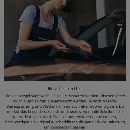
Wischerblätter
Die Faustregel sagt: Nach 12 bis 15 Monaten werden Wischerblätter
brüchig und sollten ausgetauscht werden. Je nach Material,
Beanspruchung und Wetter kann es auch eher notwendig sein. Du
merkst das besonders abends und nachts, wenn die Scheibe nicht
mehr richtig klar wird. Frag bei uns rechtzeitig nach neuen,
hochwertigen Kia Original Wischerblätter, die genau in die Halterung
am Wischerarm passen.