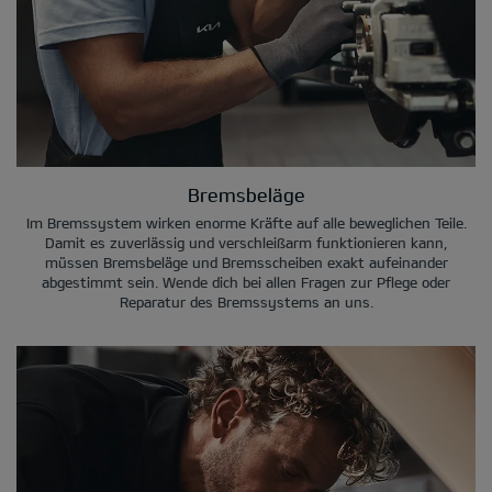
Bremsbeläge
Im Bremssystem wirken enorme Kräfte auf alle beweglichen Teile.
Damit es zuverlässig und verschleißarm funktionieren kann,
müssen Bremsbeläge und Bremsscheiben exakt aufeinander
abgestimmt sein. Wende dich bei allen Fragen zur Pflege oder
Reparatur des Bremssystems an uns.