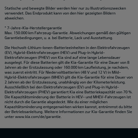
Statische und bewegte Bilder werden hier nur zu Illustrationszwecken
verwendet. Das Endprodukt kann von den hier gezeigten Bildern
abweichen.
* 7-Jahre-Kia-Herstellergarantie
Max. 150.000 km Fahrzeug-Garantie. Abweichungen gemäß den gültigen
Garantiebedingungen, u. a. bei Batterie, Lack und Ausstattung.
Die Hochvolt-Lithium-Ionen-Batterieeinheiten in den Elektrofahrzeugen
(EV), Hybrid-Elektrofahrzeugen (HEV) und Plug-in Hybrid-
Elektrofahrzeugen (PHEV) von Kia sind auf eine lange Lebensdauer
ausgelegt. Für diese Batterien gilt die Kia-Garantie für eine Dauer von 8
Jahren ab der Erstzulassung oder 160.000 km Laufleistung, je nachdem,
was zuerst eintritt. Für Niedervoltbatterien (48 V und 12 V) in Mild-
Hybrid-Elektrofahrzeugen (MHEV) gilt die Kia-Garantie für eine Dauer von
2 Jahren ab der Erstzulassung, unabhängig von der Kilometerleistung.
Ausschließlich bei den Elektrofahrzeugen (EV) und Plug-in Hybrid-
Elektrofahrzeugen (PHEV) garantiert Kia eine Batteriekapazität von 70 %.
Die Kapazitätsminderung der Batterie in HEV- und MHEV-Fahrzeugen ist
nicht durch die Garantie abgedeckt. Wie du einer möglichen
Kapazitätsminderung entgegenwirken wirken kannst, entnimmst du bitte
der Betriebsanleitung. Weitere Informationen zur Kia-Garantie finden Sie
unter
www.kia.com/de/garantie.