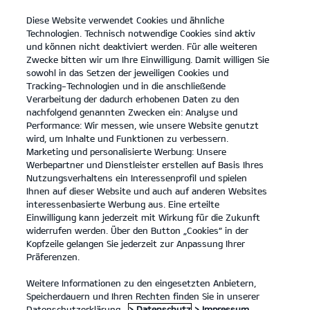
Diese Website verwendet Cookies und ähnliche
open
Technologien. Technisch notwendige Cookies sind aktiv
menu
und können nicht deaktiviert werden. Für alle weiteren
KONTAKT
Zwecke bitten wir um Ihre Einwilligung. Damit willigen Sie
sowohl in das Setzen der jeweiligen Cookies und
Tracking-Technologien und in die anschließende
REIFENLABELINFORMATION
Verarbeitung der dadurch erhobenen Daten zu den
nachfolgend genannten Zwecken ein: Analyse und
Performance: Wir messen, wie unsere Website genutzt
INFOS ZU REIFENLABELN
wird, um Inhalte und Funktionen zu verbessern.
Marketing und personalisierte Werbung: Unsere
Klare Informationen für bessere
Werbepartner und Dienstleister erstellen auf Basis Ihres
Kaufentscheidungen.
Nutzungsverhaltens ein Interessenprofil und spielen
Ihnen auf dieser Website und auch auf anderen Websites
Reifentypen vergleichen? Das geht ganz einfach: Die
interessenbasierte Werbung aus. Eine erteilte
Symbole des Reifenlabels helfen dir dabei.
Einwilligung kann jederzeit mit Wirkung für die Zukunft
widerrufen werden. Über den Button „Cookies“ in der
Kopfzeile gelangen Sie jederzeit zur Anpassung Ihrer
Präferenzen.
Weitere Informationen zu den eingesetzten Anbietern,
Speicherdauern und Ihren Rechten finden Sie in unserer
Datenschutzerklärung.
> Datenschutz
> Impressum