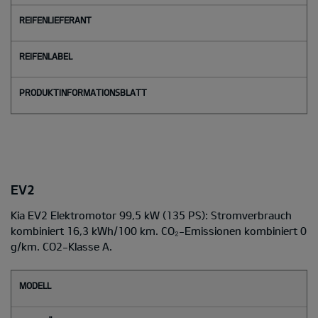
EV2
Kia EV2 Elektromotor 99,5 kW (135 PS): Stromverbrauch
kombiniert 16,3 kWh/100 km. CO₂-Emissionen kombiniert 0
g/km. CO2-Klasse A.
M
o
d