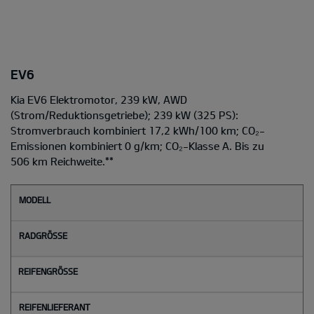
EV6
Kia EV6 Elektromotor, 239 kW, AWD
(Strom/Reduktionsgetriebe); 239 kW (325 PS):
Stromverbrauch kombiniert 17,2 kWh/100 km; CO₂-
Emissionen kombiniert 0 g/km; CO₂-Klasse A. Bis zu
506 km Reichweite.
**
M
o
d
e
l
l