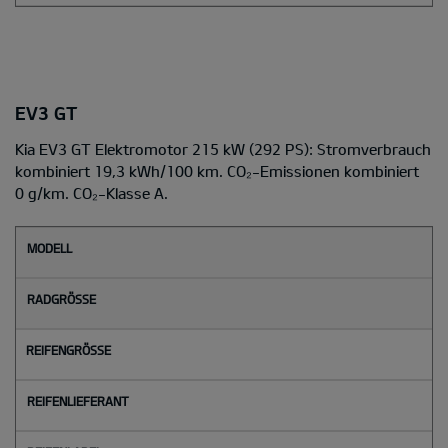
EV3 GT
Kia EV3 GT Elektromotor 215 kW (292 PS): Stromverbrauch
kombiniert 19,3 kWh/100 km. CO₂-Emissionen kombiniert
0 g/km. CO₂-Klasse A.
M
o
d
e
l
l
Radgröße
Reifengröße
Reifenlieferant
Reifenlabel