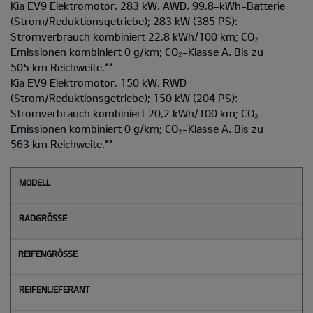
Kia EV9 Elektromotor, 283 kW, AWD, 99,8-kWh-Batterie
(Strom/Reduktionsgetriebe); 283 kW (385 PS):
Stromverbrauch kombiniert 22,8 kWh/100 km; CO₂-
Emissionen kombiniert 0 g/km; CO₂-Klasse A. Bis zu
505 km Reichweite.
**
Kia EV9 Elektromotor, 150 kW, RWD
(Strom/Reduktionsgetriebe); 150 kW (204 PS):
Stromverbrauch kombiniert 20,2 kWh/100 km; CO₂-
Emissionen kombiniert 0 g/km; CO₂-Klasse A. Bis zu
563 km Reichweite.
**
M
o
d
e
l
l
Radgröße
Reifengröße
Reifenlieferant
Reifenlabel