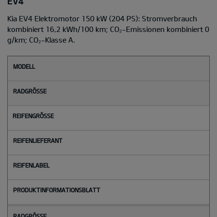
EV4
Kia EV4 Elektromotor 150 kW (204 PS): Stromverbrauch
kombiniert 16,2 kWh/100 km; CO₂-Emissionen kombiniert 0
g/km; CO₂-Klasse A.
M
o
d
e
l
l
Radgröße
Reifengröße
Reifenlieferant
Reifenlabel