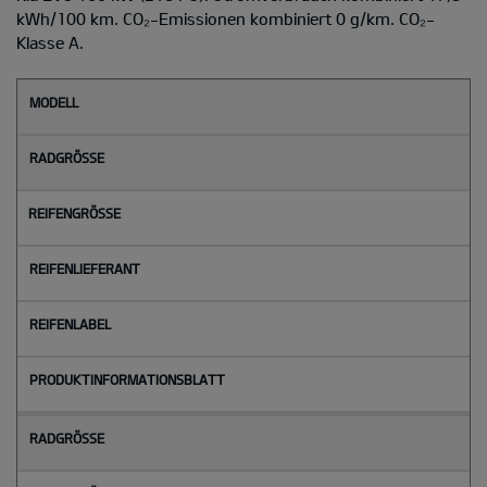
kWh/100 km. CO₂-Emissionen kombiniert 0 g/km. CO₂-
Klasse A.
M
o
d
e
l
l
Radgröße
Reifengröße
Reifenlieferant
Reifenlabel