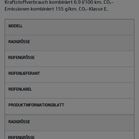
Kraftstoffverbrauch kombiniert 6,9 l/100 km. CO₂-
Emissionen kombiniert 155 g/km. CO₂-Klasse E.
M
o
d
e
l
l
Radgröße
Reifengröße
Reifenlieferant
Reifenlabel