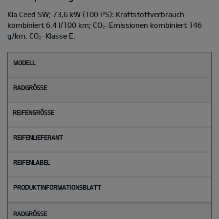
Kia Ceed SW; 73,6 kW (100 PS): Kraftstoffverbrauch
kombiniert 6,4 l/100 km; CO₂-Emissionen kombiniert 146
g/km. CO₂-Klasse E.
M
o
d
e
l
l
Radgröße
Reifengröße
Reifenlieferant
Reifenlabel