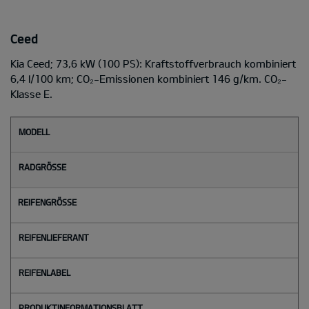
Ceed
Kia Ceed; 73,6 kW (100 PS): Kraftstoffverbrauch kombiniert
6,4 l/100 km; CO₂-Emissionen kombiniert 146 g/km. CO₂-
Klasse E.
M
o
d
e
l
l
Radgröße
Reifengröße
Reifenlieferant
Reifenlabel