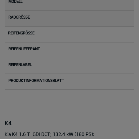
M
o
d
e
l
l
Radgröße
Reifengröße
Reifenlieferant
Reifenlabel
K4
Kia K4 1.6 T-GDI DCT; 132,4 kW
(180 PS):