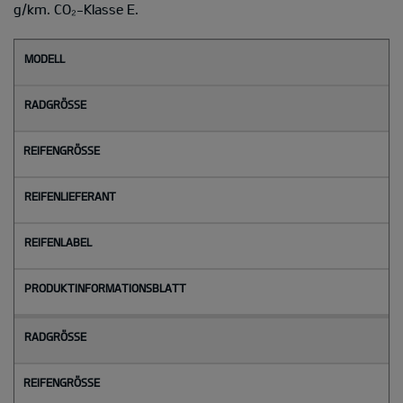
g/km. CO₂-Klasse E.
M
o
d
e
l
l
Radgröße
Reifengröße
Reifenlieferant
Reifenlabel