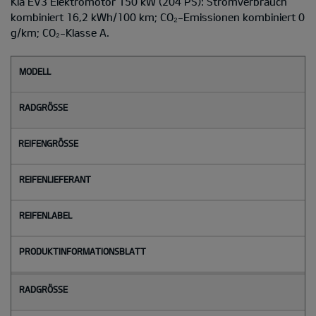
Kia EV3 Elektromotor 150 kW (204 PS): Stromverbrauch
kombiniert 16,2 kWh/100 km; CO₂-Emissionen kombiniert 0
g/km; CO₂-Klasse A.
M
o
d
e
l
l
Radgröße
Reifengröße
Reifenlieferant
Reifenlabel