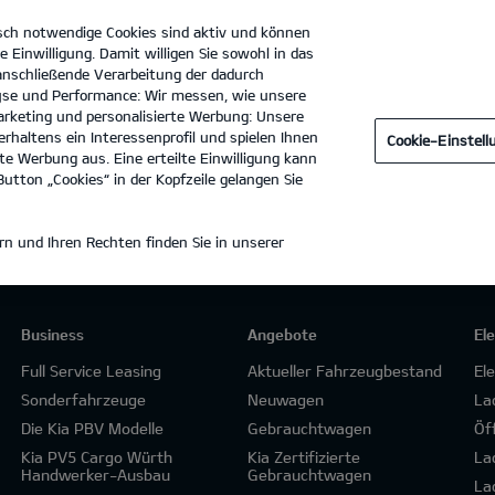
sch notwendige Cookies sind aktiv und können
e Einwilligung. Damit willigen Sie sowohl in das
 anschließende Verarbeitung der dadurch
se und Performance: Wir messen, wie unsere
Auto Möller Gotha GmbH & Co. KG
Tel. :
03621 - 72130
rketing und personalisierte Werbung: Unsere
rhaltens ein Interessenprofil und spielen Ihnen
Cookie-Einstel
e Werbung aus. Eine erteilte Einwilligung kann
utton „Cookies“ in der Kopfzeile gelangen Sie
n und Ihren Rechten finden Sie in unserer
Business
Angebote
El
Full Service Leasing
Aktueller Fahrzeugbestand
El
Sonderfahrzeuge
Neuwagen
La
Die Kia PBV Modelle
Gebrauchtwagen
Öf
Kia PV5 Cargo Würth
Kia Zertifizierte
La
Handwerker-Ausbau
Gebrauchtwagen
La