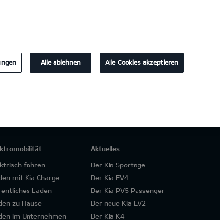
KONTAKT
lungen
Alle ablehnen
Alle Cookies akzeptieren
ektromobilität
Aktuelles
ektrisch fahren
Der Kia Sportage
den mit Kia Charge
Der Kia EV4
fentliches Laden
Der Kia PV5 Passenger
den zu Hause
Der neue Kia EV2
den im Unternehmen
Der Kia K4