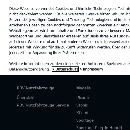
Diese Website verwendet Cookies und ähnliche Technologien. Techni
open
nicht deaktiviert werden. Für alle weiteren Zwecke bitten wir um Ihr
menu
Setzen der jeweiligen Cookies und Tracking-Technologien und in die
erhobenen Daten zu den nachfolgend genannten Zwecken ein: Analy
Website genutzt wird, um Inhalte und Funktionen zu verbessern. Ma
Werbepartner und Dienstleister erstellen auf Basis Ihres Nutzungsve
ANGEBOTSANFRAGE
auf dieser Website und auch auf anderen Websites interessenbasiert
jederzeit mit Wirkung für die Zukunft widerrufen werden. Über den B
jederzeit zur Anpassung Ihrer Präferenzen.
Weitere Informationen zu den eingesetzten Anbietern, Speicherdauer
Datenschutzerklärung.
> Datenschutz
> Impressum
PBV Nutzfahrzeuge
Modelle
Übersicht
Picanto
PBV Nutzfahrzeuge Service
Stonic
XCeed
Sportage
Sportage Plug-in Hybrid