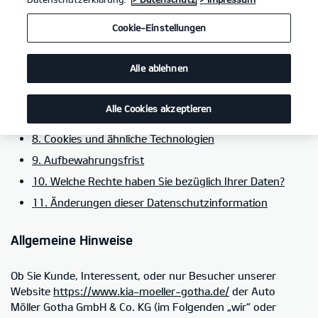
5. Kategorien von Empfängern personenbezogener
Cookie-Einstellungen
Daten
6. Einsatz von Social-Media-Plug-ins im Rahmen von
Alle ablehnen
Social Media
7. Einbindung von Diensten und Inhalten weiterer
Alle Cookies akzeptieren
Dritter
8. Cookies und ähnliche Technologien
9. Aufbewahrungsfrist
10. Welche Rechte haben Sie bezüglich Ihrer Daten?
11. Änderungen dieser Datenschutzinformation
Allgemeine Hinweise
Ob Sie Kunde, Interessent, oder nur Besucher unserer
Website
https://www.kia-moeller-gotha.de/
der Auto
Möller Gotha GmbH & Co. KG (im Folgenden „wir“ oder