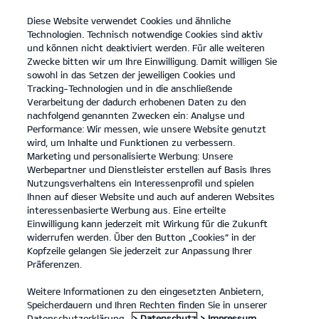
Diese Website verwendet Cookies und ähnliche
open
Technologien. Technisch notwendige Cookies sind aktiv
menu
und können nicht deaktiviert werden. Für alle weiteren
KONTAKT
Zwecke bitten wir um Ihre Einwilligung. Damit willigen Sie
sowohl in das Setzen der jeweiligen Cookies und
Tracking-Technologien und in die anschließende
DATENSCHUTZ
Verarbeitung der dadurch erhobenen Daten zu den
nachfolgend genannten Zwecken ein: Analyse und
Performance: Wir messen, wie unsere Website genutzt
DATENSCHUTZ
wird, um Inhalte und Funktionen zu verbessern.
Marketing und personalisierte Werbung: Unsere
Inhaltsverzeichnis
Werbepartner und Dienstleister erstellen auf Basis Ihres
Nutzungsverhaltens ein Interessenprofil und spielen
Ihnen auf dieser Website und auch auf anderen Websites
Allgemeine Hinweise
interessenbasierte Werbung aus. Eine erteilte
1. Anwendungsbereich - verantwortliche Stelle -
Einwilligung kann jederzeit mit Wirkung für die Zukunft
widerrufen werden. Über den Button „Cookies“ in der
Datenschutzbeauftragter
Kopfzeile gelangen Sie jederzeit zur Anpassung Ihrer
Präferenzen.
2. Wie erfassen wir Ihre Daten?
3. Probefahrt
Weitere Informationen zu den eingesetzten Anbietern,
Speicherdauern und Ihren Rechten finden Sie in unserer
4. Gewinnspiele
Datenschutzerklärung.
> Datenschutz
> Impressum