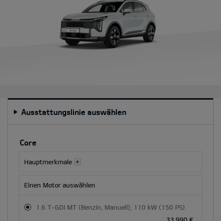
Ausstattungslinie auswählen
Durch
Auswahl
Core
einer
Besatz-
Hauptmerkmale
oder
Farboption
Einen Motor auswählen
werden
der
1.6 T-GDI MT (Benzin, Manuell); 110 kW (150 PS)
Gesamtpreis
33.990 €
.