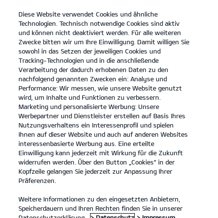
Diese Website verwendet Cookies und ähnliche
open
Technologien. Technisch notwendige Cookies sind aktiv
menu
und können nicht deaktiviert werden. Für alle weiteren
KONTAKT
Zwecke bitten wir um Ihre Einwilligung. Damit willigen Sie
sowohl in das Setzen der jeweiligen Cookies und
Tracking-Technologien und in die anschließende
KONFIGURATOR
Verarbeitung der dadurch erhobenen Daten zu den
nachfolgend genannten Zwecken ein: Analyse und
Kia Picanto: Kraftstoffverbrauch kombiniert 4,9 – 5,6 l/100km; CO₂-
Performance: Wir messen, wie unsere Website genutzt
Emissionen kombiniert 110 – 127 g/km. CO₂-Klasse D.
wird, um Inhalte und Funktionen zu verbessern.
Kia Stonic: Kraftstoffverbrauch kombiniert 5,5 – 5,8 l/100km; CO₂-
Marketing und personalisierte Werbung: Unsere
Emissionen kombiniert 125 – 132 g/km. CO₂-Klasse D.
Kia Ceed: Kraftstoffverbrauch kombiniert 5,3 – 6,3 l/100km; CO₂-
Werbepartner und Dienstleister erstellen auf Basis Ihres
Emissionen kombiniert 127– 142 g/km. CO₂-Klasse E.
Nutzungsverhaltens ein Interessenprofil und spielen
Kia XCeed: Kraftstoffverbrauch kombiniert 6,1 – 6,3 l/100km; CO₂-
Ihnen auf dieser Website und auch auf anderen Websites
Emissionen kombiniert 137-143 g/km. CO₂-Klasse E.
interessenbasierte Werbung aus. Eine erteilte
Kia ProCeed: Kraftstoffverbrauch kombiniert 6,3 l/100km; CO₂-
Einwilligung kann jederzeit mit Wirkung für die Zukunft
Emissionen kombiniert 142 g/km. CO₂-Klasse E.
widerrufen werden. Über den Button „Cookies“ in der
Kia Ceed Sportswagon: Kraftstoffverbrauch kombiniert 5,7 – 6,4
Kopfzeile gelangen Sie jederzeit zur Anpassung Ihrer
l/100km; CO₂-Emissionen kombiniert 128 – 145 g/km. CO₂-Klasse D
Präferenzen.
- E.
Kia Sportage: Kraftstoffverbrauch kombiniert 5,0 – 7,0 l/100km;
CO₂-Emissionen kombiniert 131 – 159 g/km. CO₂-Klasse D – F.
Weitere Informationen zu den eingesetzten Anbietern,
Kia Sorento Kraftstoffverbrauch kombiniert 6,2 – 6,6 l/100km; CO₂-
Speicherdauern und Ihren Rechten finden Sie in unserer
Emissionen kombiniert 163 – 174 g/km. CO₂-Klasse F.
Datenschutzerklärung.
> Datenschutz
> Impressum