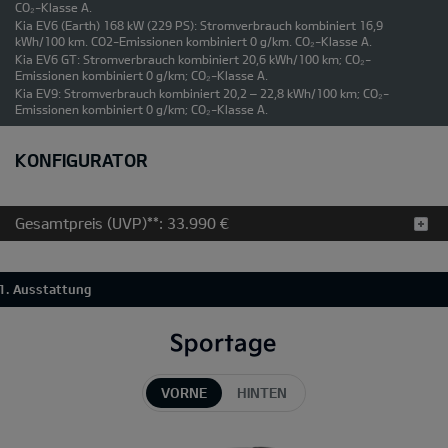
CO₂-Klasse A.
Kia EV6 (Earth) 168 kW (229 PS): Stromverbrauch kombiniert 16,9
kWh/100 km. CO2-Emissionen kombiniert 0 g/km. CO₂-Klasse A.
Kia EV6 GT: Stromverbrauch kombiniert 20,6 kWh/100 km; CO₂-
Emissionen kombiniert 0 g/km; CO₂-Klasse A.
Kia EV9: Stromverbrauch kombiniert 20,2 – 22,8 kWh/100 km; CO₂-
Emissionen kombiniert 0 g/km; CO₂-Klasse A.
KONFIGURATOR
Gesamtpreis (UVP)**:
33.990 €
1. Ausstattung
VORNE
HINTEN