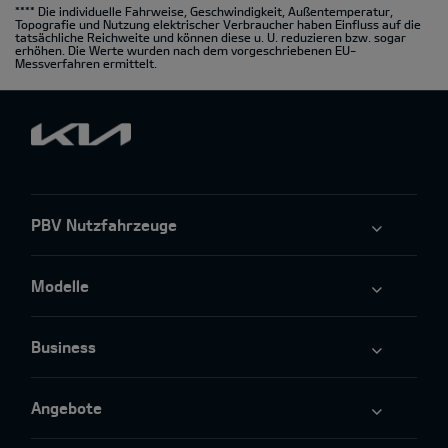
**** Die individuelle Fahrweise, Geschwindigkeit, Außentemperatur,
Topografie und Nutzung elektrischer Verbraucher haben Einfluss auf die
tatsächliche Reichweite und können diese u. U. reduzieren bzw. sogar
erhöhen. Die Werte wurden nach dem vorgeschriebenen EU-
Messverfahren ermittelt.
PBV Nutzfahrzeuge
Modelle
Business
Angebote