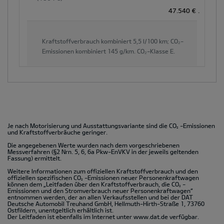
47.540 €
.
Kraftstoffverbrauch kombiniert
5,5 l/100 km;
CO₂-
Emissionen kombiniert
145 g/km.
CO₂-Klasse
E.
Je nach Motorisierung und Ausstattungsvariante sind die CO
-Emissionen
2
und Kraftstoffverbräuche geringer.
Die angegebenen Werte wurden nach dem vorgeschriebenen
Messverfahren (§2 Nrn. 5, 6, 6a Pkw-EnVKV in der jeweils geltenden
Fassung) ermittelt.
Weitere Informationen zum offiziellen Kraftstoffverbrauch und den
offiziellen spezifischen CO
-Emissionen neuer Personenkraftwagen
2
können dem „Leitfaden über den Kraftstoffverbrauch, die CO
-
2
Emissionen und den Stromverbrauch neuer Personenkraftwagen“
entnommen werden, der an allen Verkaufsstellen und bei der DAT
Deutsche Automobil Treuhand GmbH, Hellmuth-Hirth-Straße 1, 73760
Ostfildern, unentgeltlich erhältlich ist.
Der Leitfaden ist ebenfalls im Internet unter
www.dat.de
verfügbar.