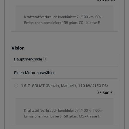
und
der
Hauptinhaltsbereich
Kraftstoffverbrauch kombiniert
7 l/100 km;
CO₂-
dynamisch
Emissionen kombiniert
158 g/km.
CO₂-Klasse
F.
aktualisiert
Vision
Hauptmerkmale
Einen Motor auswählen
1.6 T-GDI MT (Benzin, Manuell); 110 kW (150 PS)
35.640 €
.
Kraftstoffverbrauch kombiniert
7 l/100 km;
CO₂-
Emissionen kombiniert
158 g/km.
CO₂-Klasse
F.